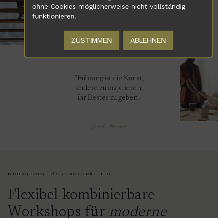
ohne Cookies möglicherweise nicht vollständig
funktionieren.
ZUSTIMMEN
ABLEHNEN
"Führung ist die Kunst,
andere zu inspirieren,
ihr Bestes zu geben".
John C. Maxwell
WORKSHOPS FÜHRUNGSKRÄFTE //
Flexibel kombinierbare
Workshops für
moderne