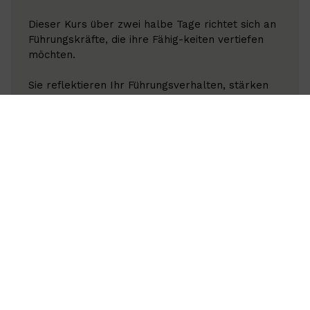
Dieser Kurs über zwei halbe Tage richtet sich an
Führungskräfte, die ihre Fähig-keiten vertiefen
möchten.
Sie reflektieren Ihr Führungsverhalten, stärken
Ihre Kommunikations- und Konfliktkompetenz und
lernen, Teamdynamiken gezielt zu steuern.
Systemische Ansätze unterstützen Sie dabei,
Resilienz und nachhaltigen Erfolg in der Führung
zu fördern.
Termin:
nach Vereinbarung
Ort:
Inhouse
Dauer:
2 Tage, jeweils 4 Stunden